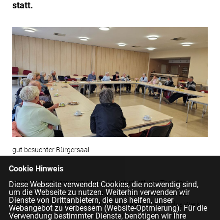
statt.
gut besuchter Bürgersaal
Cookie Hinweis
Nach dem erfolgreichen ersten Literaturtreff, der Theodor
Diese Webseite verwendet Cookies, die notwendig sind,
um die Webseite zu nutzen. Weiterhin verwenden wir
Fontane gewidmet war, führte Ulrich Kriehn dieses Mal die
Dienste von Drittanbietern, die uns helfen, unser
zahlreichen Zuhörer auf eine literarische Reise durch das Werk
Webangebot zu verbessern (Website-Optmierung). Für die
Theodor Storms und begann mit den eher unbekannten
Verwendung bestimmter Dienste, benötigen wir Ihre