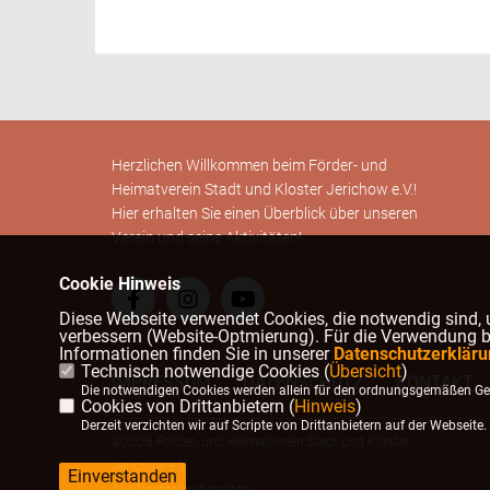
Herzlichen Willkommen beim Förder- und
Heimatverein Stadt und Kloster Jerichow e.V.!
Hier erhalten Sie einen Überblick über unseren
Verein und seine Aktivitäten!
Cookie Hinweis
Diese Webseite verwendet Cookies, die notwendig sind, 
verbessern (Website-Optmierung). Für die Verwendung bes
Informationen finden Sie in unserer
Datenschutzerkläru
Technisch notwendige Cookies (
Übersicht
)
IMPRESSUM
DATENSCHUTZ
KONTAKT
Die notwendigen Cookies werden allein für den ordnungsgemäßen Geb
Cookies von Drittanbietern (
Hinweis
)
Derzeit verzichten wir auf Scripte von Drittanbietern auf der Webseite.
©2026 Förder- und Heimatverein Stadt und Kloster
Jerichow e.V.
Einverstanden