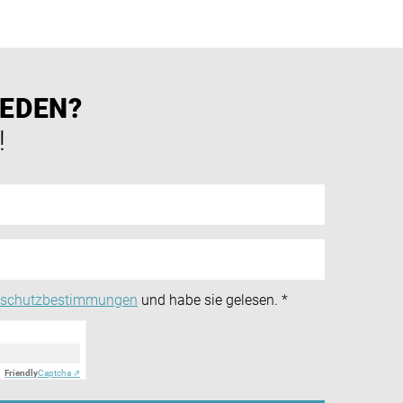
REDEN?
!
nschutzbestimmungen
und habe sie gelesen.
*
Friendly
Captcha ⇗