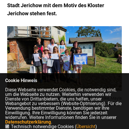
Stadt Jerichow mit dem Motiv des Kloster
Jerichow stehen fest.
Cookie Hinweis
Diese Webseite verwendet Cookies, die notwendig sind,
um die Webseite zu nutzen. Weiterhin verwenden wir
Alle Gewinner: vordere Reihe v.l.: Franz Belau, Emma Wilke, Mayla
Dienste von Drittanbietern, die uns helfen, unser
Webangebot zu verbessern (Website-Optmierung). Für die
Zander, Mayla Lücke, Nelly Muszynska Hintere Reihe: Catharina
Verwendung bestimmter Dienste, benötigen wir Ihre
Bertram (Verein), Philipp Jahn (Kloster Jerichow), Oriiana
Einwilligung. Ihre Einwilligung können Sie jederzeit
widerrufen. Weitere Informationen finden Sie in unserer
Makarenko, Yvette Below (Verein)
Datenschutzerklärung
.
Technisch notwendige Cookies (
Übersicht
)