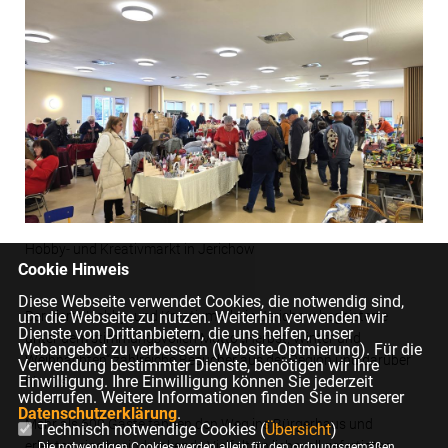
Hobby- und Kreativmarkt in Jerichow
Cookie Hinweis
Diese Webseite verwendet Cookies, die notwendig sind,
um die Webseite zu nutzen. Weiterhin verwenden wir
Der vierte Hobby- und Kreativmarkt in Jerichow begeisterte
Dienste von Drittanbietern, die uns helfen, unser
unter dem stimmungsvollen Motto „Herbst, Winter und
Webangebot zu verbessern (Website-Optmierung). Für die
Weihnachten“ zahlreiche Besucher aus der Region und darüber
Verwendung bestimmter Dienste, benötigen wir Ihre
Einwilligung. Ihre Einwilligung können Sie jederzeit
hinaus.
widerrufen. Weitere Informationen finden Sie in unserer
Datenschutzerklärung
.
Mehr als 600 Gäste fanden den Weg ins Bürgerhaus und
Technisch notwendige Cookies (
Übersicht
)
erlebten eine beeindruckende Vielfalt an liebevoll gefertigten
Die notwendigen Cookies werden allein für den ordnungsgemäßen