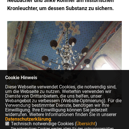
Neubacher und Silke Rohmer am historischen
Kronleuchter, um dessen Substanz zu sichern.
Cookie Hinweis
Diese Webseite verwendet Cookies, die notwendig sind,
um die Webseite zu nutzen. Weiterhin verwenden wir
Dienste von Drittanbietern, die uns helfen, unser
Webangebot zu verbessern (Website-Optmierung). Für die
Verwendung bestimmter Dienste, benötigen wir Ihre
Einwilligung. Ihre Einwilligung können Sie jederzeit
widerrufen. Weitere Informationen finden Sie in unserer
der gereinigte Kronleuchter in der Stadtkirche Jerichow
Datenschutzerklärung
.
Technisch notwendige Cookies (
Übersicht
)
Die notwendigen Cookies werden allein für den ordnungsgemäßen