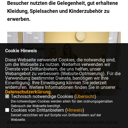
Besucher nutzten die Gelegenheit, gut erhaltene
Kleidung, Spielsachen und Kinderzubehör zu
erwerben.
Cookie Hinweis
Diese Webseite verwendet Cookies, die notwendig sind,
um die Webseite zu nutzen. Weiterhin verwenden wir
Dienste von Drittanbietern, die uns helfen, unser
Webangebot zu verbessern (Website-Optmierung). Für die
Verwendung bestimmter Dienste, benötigen wir Ihre
Einwilligung. Ihre Einwilligung können Sie jederzeit
widerrufen. Weitere Informationen finden Sie in unserer
Datenschutzerklärung
.
Technisch notwendige Cookies (
Übersicht
)
Die notwendigen Cookies werden allein für den ordnungsgemäßen
v.l. Nathalie Gehrmann, Sophie Stibitz
Gebrauch der Webseite benötigt.
Cookies von Drittanbietern (
Hinweis
)
Derzeit verzichten wir auf Scripte von Drittanbietern auf der
Webseite.
Besonders junge Familien schätzten die breite Auswahl und die